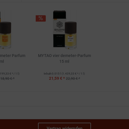
emeter Parfum
MYTAO vier demeter-Parfum
ml
15 ml
199,33 € * / 1 l)
Inhalt
0.015 l
(1.439,33 € * / 1 l)
21,59 € *
18,90 € *
22,90 € *
Vertrag widerrufen