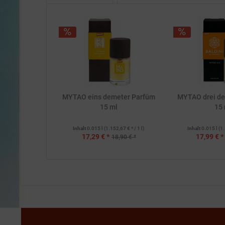
MYTAO eins demeter Parfüm
MYTAO drei d
15 ml
15 
Inhalt
0.015 l
(1.152,67 € * / 1 l)
Inhalt
0.015 l
(1.
17,29 € *
17,99 € *
18,90 € *