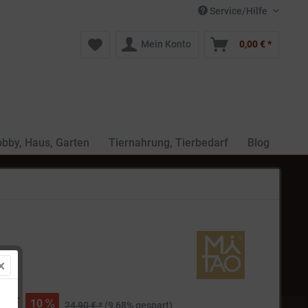
Service/Hilfe
Mein Konto
0,00 € *
bby, Haus, Garten
Tiernahrung, Tierbedarf
Blog
€ *
10
24,90 € *
(9,68% gespart)