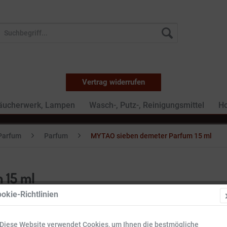
Vertrag widerrufen
Räucherwerk, Lampen
Wasch-, Putz-, Reinigungsmittel
Ho
Parfum
Parfum
MYTAO sieben demeter Parfum 15 ml
 15 ml
okie-Richtlinien
22,49 
Diese Website verwendet Cookies, um Ihnen die bestmögliche