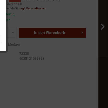
1.499,33 € * / 1 l)
setzlicher MwSt.
zzgl. Versandkosten
andfertig,
5 Tage*
In den
Warenkorb
en
Merken
72338
4025121069893