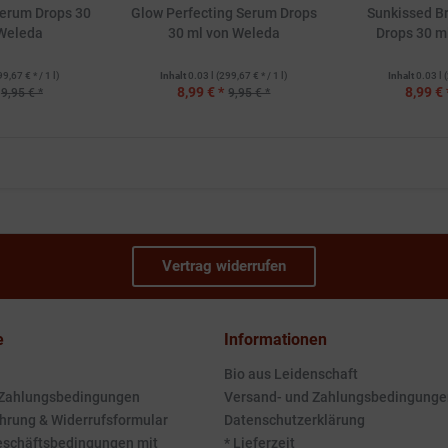
Serum Drops 30
Glow Perfecting Serum Drops
Sunkissed B
Weleda
30 ml von Weleda
Drops 30 m
99,67 € * / 1 l)
Inhalt
0.03 l
(299,67 € * / 1 l)
Inhalt
0.03 l
(
8,99 € *
8,99 € 
9,95 € *
9,95 € *
Vertrag widerrufen
e
Informationen
Bio aus Leidenschaft
 Zahlungsbedingungen
Versand- und Zahlungsbedingunge
hrung & Widerrufsformular
Datenschutzerklärung
eschäftsbedingungen mit
* Lieferzeit