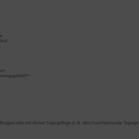
re
Haut
a
en*
nnungsgefühl**
ftragen oder mit deiner Tagespflege (z. B.
Skin Food Nährende Tagespf