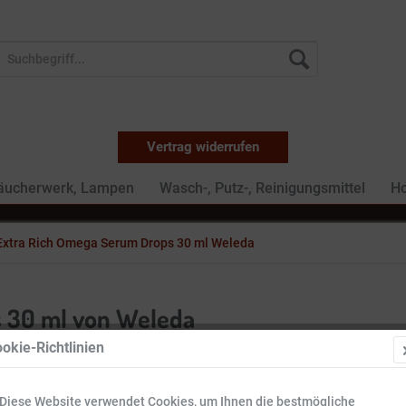
Vertrag widerrufen
Räucherwerk, Lampen
Wasch-, Putz-, Reinigungsmittel
Ho
Extra Rich Omega Serum Drops 30 ml Weleda
 30 ml von Weleda
okie-Richtlinien
8,99 €
Diese Website verwendet Cookies, um Ihnen die bestmögliche