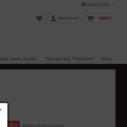
Service/Hilfe
Mein Konto
0,00 € *
bby, Haus, Garten
Tiernahrung, Tierbedarf
Blog
 *
10
9,95 € *
(9,65% gespart)