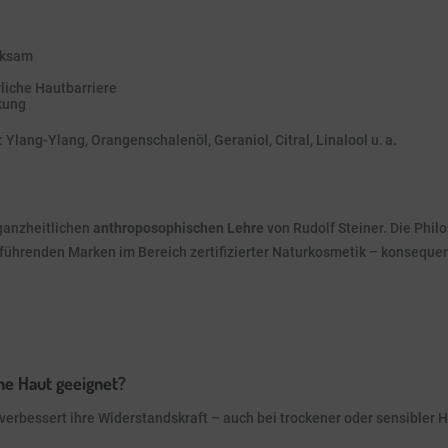
rksam
liche Hautbarriere
kung
 Ylang-Ylang, Orangenschalenöl, Geraniol, Citral, Linalool u. a.
ganzheitlichen
anthroposophischen Lehre
von Rudolf Steiner. Die Philo
führenden Marken im Bereich zertifizierter Naturkosmetik – konsequent
che Haut geeignet?
verbessert ihre Widerstandskraft – auch bei trockener oder sensibler H