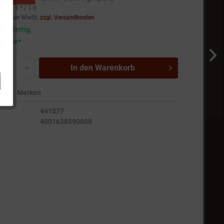
99,67 € * / 1 l)
setzlicher MwSt.
zzgl. Versandkosten
andfertig,
5 Tage*
In den
Warenkorb
en
Merken
441077
4001638590600