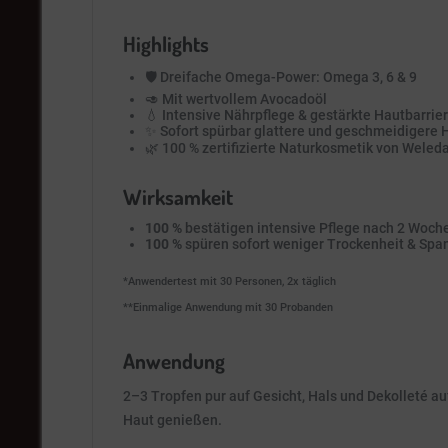
Highlights
🛡️ Dreifache Omega-Power: Omega 3, 6 & 9
🥑 Mit wertvollem Avocadoöl
💧 Intensive Nährpflege & gestärkte Hautbarrie
✨ Sofort spürbar glattere und geschmeidigere 
🌿 100 % zertifizierte Naturkosmetik von Weled
Wirksamkeit
100 %
bestätigen intensive Pflege nach 2 Woch
100 %
spüren sofort weniger Trockenheit & Spa
*Anwendertest mit 30 Personen, 2x täglich
**Einmalige Anwendung mit 30 Probanden
Anwendung
2–3 Tropfen pur auf Gesicht, Hals und Dekolleté au
Haut genießen.