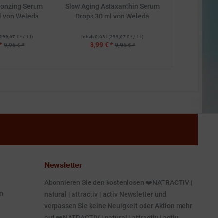
ronzing Serum
Slow Aging Astaxanthin Serum
l von Weleda
Drops 30 ml von Weleda
299,67 € * / 1 l)
Inhalt
0.03 l
(299,67 € * / 1 l)
*
8,99 € *
9,95 € *
9,95 € *
Newsletter
Abonnieren Sie den kostenlosen ❤️NATRACTIV |
n
natural | attractiv | activ Newsletter und
verpassen Sie keine Neuigkeit oder Aktion mehr
auf ❤️NATRACTIV | natural | attractiv | activ