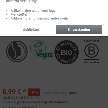
nicht zur Verfügung:
Artikel in den Warenkorb legen
Merkzettel
Artikelempfehlungen und vieles mehr
Schließen
Einverstanden
8,99 € *
10
9,95 € *
(9,65% gespart)
Inhalt:
0.03 l (299,67 € * / 1 l)
Preise inkl. gesetzlicher MwSt.
zzgl. Versandkosten