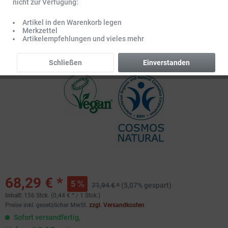
nicht zur Verfügung:
Artikel in den Warenkorb legen
Merkzettel
Artikelempfehlungen und vieles mehr
Schließen
Einverstanden
68,29 € *
5
71,94 € *
(5,07% gespart)
Inhalt:
156 Stck. (0,44 € * / 1 Stck.)
Preise inkl. gesetzlicher MwSt.
zzgl. Versandkosten
Sofort versandfertig,