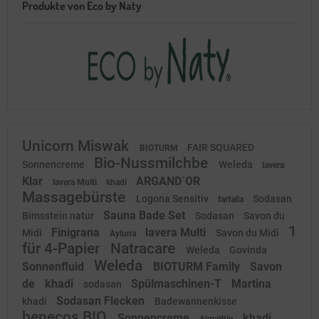
Produkte von Eco by Naty
Unicorn Miswak
FAIR SQUARED
BIOTURM
Bio-Nussmilchbe
Sonnencreme
Weleda
lavera
Klar
ARGAND´OR
lavera Multi
khadi
Massagebürste
Logona Sensitiv
Sodasan
farfalla
Sauna Bade Set
Bimsstein natur
Sodasan
Savon du
1
Finigrana
lavera Multi
Midi
Savon du Midi
Ayluna
für 4-Papier
Natracare
Weleda
Govinda
Weleda
Sonnenfluid
BIOTURM Family
Savon
de
khadi
Spülmaschinen-T
Martina
sodasan
Sodasan Flecken
khadi
Badewannenkisse
benecos BIO
Sonnencreme
khadi
AlmaWin