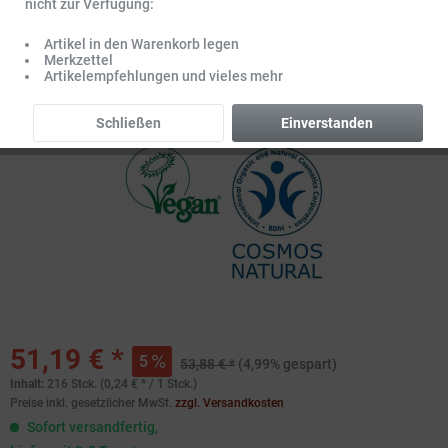
nicht zur Verfügung:
Artikel in den Warenkorb legen
Merkzettel
Artikelempfehlungen und vieles mehr
Schließen
Einverstanden
51,19 € *
5
53,88 € *
(4,99% gespart)
Inhalt:
216 Stck. (0,24 € * / 1 Stck.)
Preise inkl. gesetzlicher MwSt.
zzgl. Versandkosten
Sofort versandfertig,