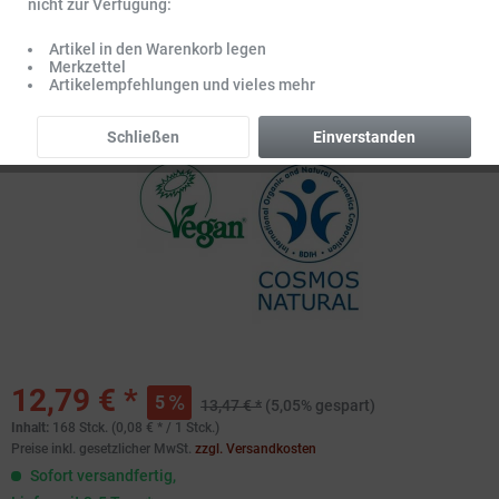
nicht zur Verfügung:
Artikel in den Warenkorb legen
Merkzettel
Artikelempfehlungen und vieles mehr
Schließen
Einverstanden
12,79 € *
5
13,47 € *
(5,05% gespart)
Inhalt:
168 Stck. (0,08 € * / 1 Stck.)
Preise inkl. gesetzlicher MwSt.
zzgl. Versandkosten
Sofort versandfertig,