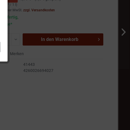
45 € * / 1 l)
setzlicher MwSt.
zzgl. Versandkosten
andfertig,
5 Tage*
In den
Warenkorb
en
Merken
41443
4260026694027