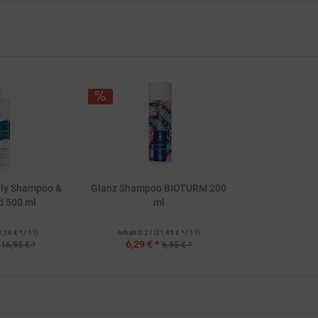
ly Shampoo &
Glanz Shampoo BIOTURM 200
d 500 ml
ml
1,18 € * / 1 l)
Inhalt
0.2 l
(31,45 € * / 1 l)
6,29 € *
16,95 € *
6,95 € *