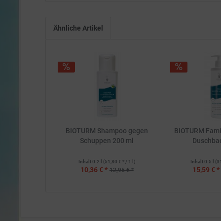
Ähnliche Artikel
BIOTURM Shampoo gegen
BIOTURM Fami
Schuppen 200 ml
Duschba
Inhalt
0.2 l
(51,80 € * / 1 l)
Inhalt
0.5 l
(3
10,36 € *
15,59 € *
12,95 € *