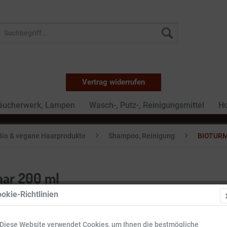
Vertrag widerrufen
Räucherwerk, Lampen
Wasch-, Putz-, Reinigungsmittel
Ho
Bio & vegane Haarprodukte
Shampoo, Reinigung
BIOTURM
ar 200 ml
okie-Richtlinien
6,29 €
Diese Website verwendet Cookies, um Ihnen die bestmögliche