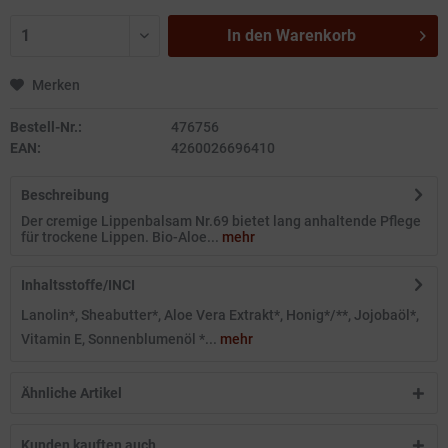
In den
Warenkorb
Merken
Bestell-Nr.:
476756
EAN:
4260026696410
Beschreibung
Der cremige Lippenbalsam Nr.69 bietet lang anhaltende Pflege
für trockene Lippen. Bio-Aloe...
mehr
Inhaltsstoffe/INCI
Lanolin*, Sheabutter*, Aloe Vera Extrakt*, Honig*/**, Jojobaöl*,
Vitamin E, Sonnenblumenöl *...
mehr
Ähnliche Artikel
Kunden kauften auch