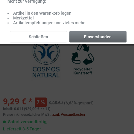
nicht zur Verfügung:
Artikel in den Warenkorb legen
Merkzettel
Artikelempfehlungen und vieles mehr
Schließen
Einverstanden
9,29 € *
7
9,95 € *
(6,63% gespart)
Inhalt:
0.01 l (929,00 € * / 1 l)
Preise inkl. gesetzlicher MwSt.
zzgl. Versandkosten
Sofort versandfertig,
Lieferzeit 3-5 Tage*