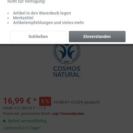
nicht zur Verfügung:
Artikel in den Warenkorb legen
Merkzettel
Artikelempfehlungen und vieles mehr
Schließen
Einverstanden
16,99 € *
5
17,95 € *
(5,35% gespart)
Inhalt:
0.2 l (84,95 € * / 1 l)
Preise inkl. gesetzlicher MwSt.
zzgl. Versandkosten
Sofort versandfertig,
Lieferzeit 3-5 Tage*