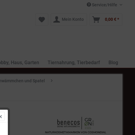
Service/Hilfe
Mein Konto
0,00 € *
bby, Haus, Garten
Tiernahrung, Tierbedarf
Blog
chwämmchen und Spatel