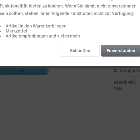
Funktionalität bieten zu können. Wenn Sie damit nicht einverstanden
3,99 €
sein sollten, stehen Ihnen folgende Funktionen nicht zur Verfügung:
Inhalt:
1 Stck.
Preise inkl. ge
Artikel in den Warenkorb legen
Merkzettel
Sofort vers
Artikelempfehlungen und vieles mehr
Lieferzeit 3-
Schließen
Einverstanden
Vergleich
Bestell-Nr.:
EAN: