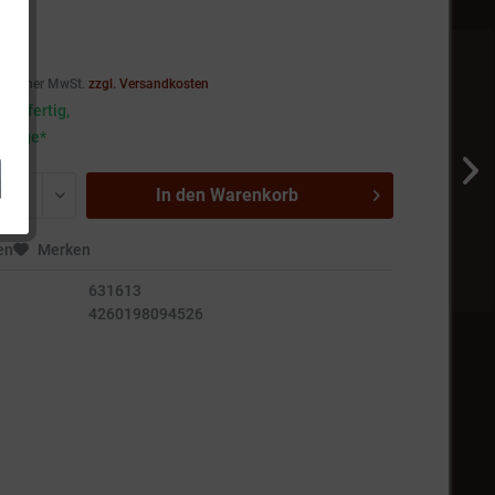
 *
setzlicher MwSt.
zzgl. Versandkosten
andfertig,
5 Tage*
In den
Warenkorb
en
Merken
631613
4260198094526