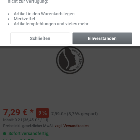
nicht zur Verfügung:
Artikel in den Warenkorb legen
Merkzettel
Artikelempfehlungen und vieles mehr
Schließen
Einverstanden
7,29 € *
9
7,99 € *
(8,76% gespart)
Inhalt:
0.2 l (36,45 € * / 1 l)
Preise inkl. gesetzlicher MwSt.
zzgl. Versandkosten
Sofort versandfertig,