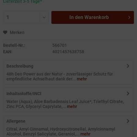
Lieferzeit 3-5 Tage*
In den
Warenkorb
Merken
Bestell-Nr.:
566701
EAN:
4021457638758
Beschreibung
48h Deo Power aus der Natur - zuverlässiger Schutz für
empfindliche Achselhaut dank der...
mehr
Inhaltsstoffe/INCI
Water (Aqua), Aloe Barbadensis Leaf Juice*, Triethyl Citrate,
Zinc PCA, Glyceryl Caprylate,...
mehr
Allergene
Citral, Amyl Cinnamal, Hydroxycitronellal, Amylcinnamyl
Alcohol, Benzyl Salicylate, Geraniol,...
mehr