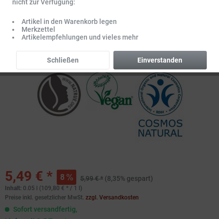
nicht zur Verfügung:
Artikel in den Warenkorb legen
Merkzettel
Artikelempfehlungen und vieles mehr
Schließen
Einverstanden
5,49 € *
8
5,99 € *
(8,35% gespart)
Inhalt:
0.05 l (109,80 € * / 1 l)
Preise inkl. gesetzlicher MwSt.
zzgl. Versandkosten
Sofort versandfertig,