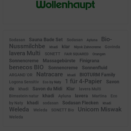
Bio-
Sauna Bade Set
Sodasan
Sodasan
Ayluna
Nussmilchbe
klar
Govinda
khadi
Niyok Zahncreme
lavera Multi
SONETT
FAIR SQUARED
Orangen
Sonnencreme
Massagebürste
Finigrana
benecos BIO
Sonnencreme
Sonnenfluid
Natracare
BIOTURM Family
ARGAND´OR
khadi
1 für 4-Papier
Savon
Logona Sensitiv
Eco by Naty
de
Savon du Midi
Klar
khadi
lavera Multi
khadi
lavera
Bimsstein natur
Ayluna
Martina
Eco
khadi
Sodasan Flecken
by Naty
sodasan
khadi
Weleda
Unicorn Miswak
Weleda
SONETT Bio
Weleda