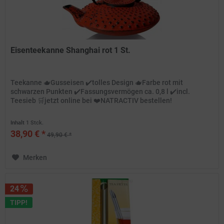
Eisenteekanne Shanghai rot 1 St.
Teekanne 🫖Gusseisen ✔️tolles Design 🫖Farbe rot mit
schwarzen Punkten ✔️Fassungsvermögen ca. 0,8 l ✔️incl.
Teesieb 🛒jetzt online bei ❤️NATRACTIV bestellen!
Inhalt
1 Stck.
38,90 € *
49,90 € *
Merken
24
TIPP!