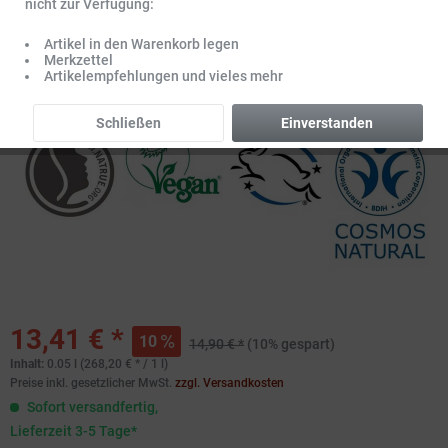
nicht zur Verfügung:
Artikel in den Warenkorb legen
Merkzettel
Artikelempfehlungen und vieles mehr
Schließen
Einverstanden
13,41 € *
10
14,90 € *
(10% gespart)
Inhalt:
0.05 l (268,20 € * / 1 l)
Preise inkl. gesetzlicher MwSt.
zzgl. Versandkosten
Sofort versandfertig,
Lieferzeit 3-5 Tage*