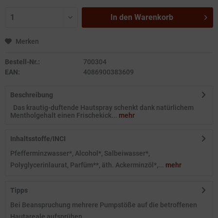
In den
Warenkorb
Merken
Bestell-Nr.:
700304
EAN:
4086900383609
Beschreibung
Das krautig-duftende Hautspray schenkt dank natürlichem
Mentholgehalt einen Frischekick...
mehr
Inhaltsstoffe/INCI
Pfefferminzwasser*, Alcohol*, Salbeiwasser*,
Polyglycerinlaurat, Parfüm**, äth. Ackerminzöl*,...
mehr
Tipps
Bei Beanspruchung mehrere Pumpstöße auf die betroffenen
Hautareale aufsprühen.