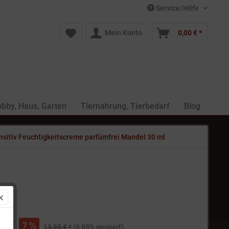
Service/Hilfe
Mein Konto
0,00 € *
bby, Haus, Garten
Tiernahrung, Tierbedarf
Blog
sitiv Feuchtigkeitscreme parfümfrei Mandel 30 ml
€ *
7
13,95 € *
(6,88% gespart)