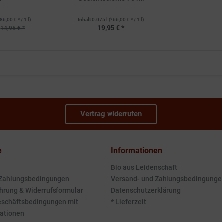
86,00 € * / 1 l)
Inhalt
0.075 l
(266,00 € * / 1 l)
19,95 € *
14,95 € *
Vertrag widerrufen
e
Informationen
Bio aus Leidenschaft
 Zahlungsbedingungen
Versand- und Zahlungsbedingunge
hrung & Widerrufsformular
Datenschutzerklärung
eschäftsbedingungen mit
* Lieferzeit
ationen