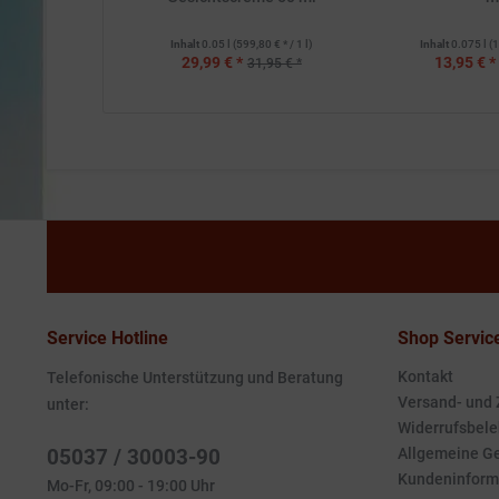
Inhalt
0.05 l
(599,80 € * / 1 l)
Inhalt
0.075 l
(1
29,99 € *
13,95 € *
31,95 € *
Service Hotline
Shop Servic
Kontakt
Telefonische Unterstützung und Beratung
Versand- und
unter:
Widerrufsbele
05037 / 30003-90
Allgemeine G
Kundeninform
Mo-Fr, 09:00 - 19:00 Uhr