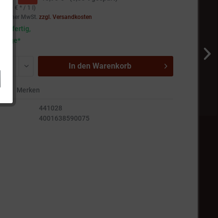
33,00 € * / 1 l)
setzlicher MwSt.
zzgl. Versandkosten
andfertig,
5 Tage*
In den
Warenkorb
en
Merken
441028
4001638590075