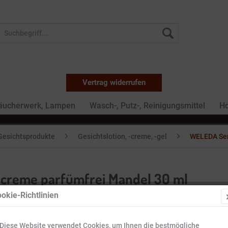
Vertrag widerrufen
Räucherwerk, Lampen
Wasch-, Putz-, Reinigungsmittel
Ho
Gesichtsprodukte
Gesichtslotion, -creme, -gel
WELEDA Sen
screme parfümfrei Mandel 30 ml
okie-Richtlinien
12,99 
Diese Website verwendet Cookies, um Ihnen die bestmögliche