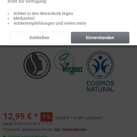
nicht zur Verfügung:
Artikel in den Warenkorb legen
Merkzettel
Artikelempfehlungen und vieles mehr
Schließen
Einverstanden
12,99 € *
7
13,95 € *
(6,88% gespart)
Inhalt:
0.03 l (433,00 € * / 1 l)
Preise inkl. gesetzlicher MwSt.
zzgl. Versandkosten