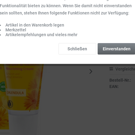
Funktionalität bieten zu können. Wenn Sie damit nicht einverstanden
6,79 €
sein sollten, stehen Ihnen folgende Funktionen nicht zur Verfügung:
Inhalt:
0.075 l (
Preise inkl. ge
Artikel in den Warenkorb legen
Merkzettel
Sofort vers
Artikelempfehlungen und vieles mehr
Lieferzeit 3-
Schließen
Einverstanden
Vergleich
Bestell-Nr.:
EAN: