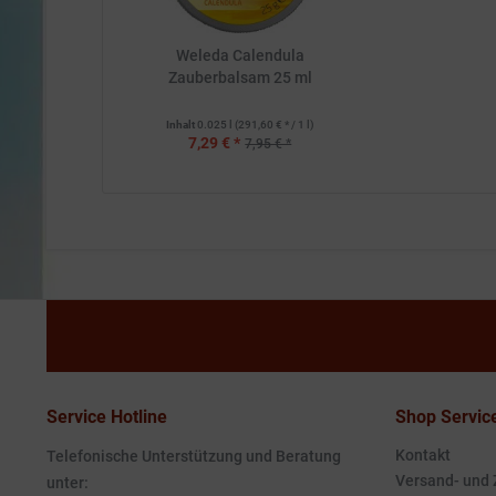
Weleda Calendula
Zauberbalsam 25 ml
Inhalt
0.025 l
(291,60 € * / 1 l)
7,29 € *
7,95 € *
Service Hotline
Shop Servic
Kontakt
Telefonische Unterstützung und Beratung
Versand- und
unter: