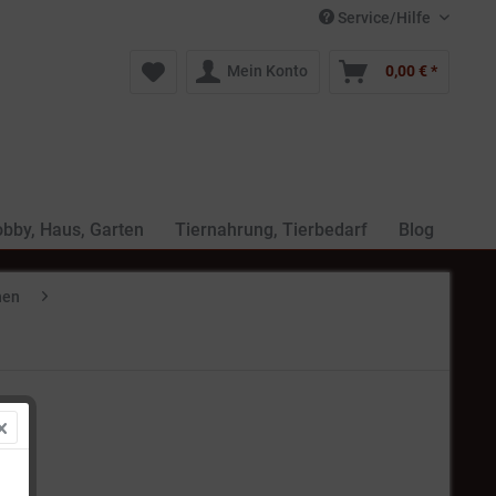
Service/Hilfe
Mein Konto
0,00 € *
bby, Haus, Garten
Tiernahrung, Tierbedarf
Blog
nen