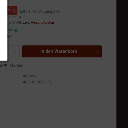
 *
2
6,95 € *
(2,3% gespart)
90,53 € * / 1 l)
setzlicher MwSt.
zzgl. Versandkosten
andfertig,
5 Tage*
In den
Warenkorb
en
Merken
440952
4001638523172