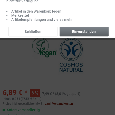
nicht zur Verfügung:
Artikel in den Warenkorb legen
Merkzettel
Artikelempfehlungen und vieles mehr
Schließen
Einverstanden
6,89 € *
8
7,49 € *
(8,01% gespart)
Inhalt:
0.25 l (27,56 € * / 1 l)
Preise inkl. gesetzlicher MwSt.
zzgl. Versandkosten
Sofort versandfertig,