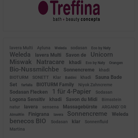
lavera Multi
Ayluna
sodasan
Weleda
Eco by Naty
Weleda
Unicorn
lavera Multi
Savon de
Miswak
Natracare
khadi
Eco by Naty
Orangen
Bio-Nussmilchbe
Sonnencreme
khadi
Sauna Bade
BIOTURM
SONETT
Klar
khadi
Baldini
Set
BIOTURM Family
Niyok Zahncreme
farfalla
1 für 4-Papier
Sodasan Flecken
Sodasan
Logona Sensitiv
khadi
Savon du Midi
Bimsstein
lavera
Massagebürste
natur
sensena
ARGAND´OR
Sonnencreme
Finigrana
Weleda
AlmaWin
lavera
benecos BIO
klar
Sodasan
Sonnenfluid
Martina