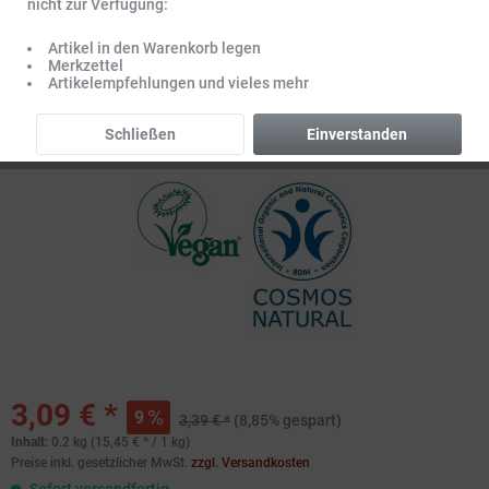
nicht zur Verfügung:
Artikel in den Warenkorb legen
Merkzettel
Artikelempfehlungen und vieles mehr
Schließen
Einverstanden
3,09 € *
9
3,39 € *
(8,85% gespart)
Inhalt:
0.2 kg (15,45 € * / 1 kg)
Preise inkl. gesetzlicher MwSt.
zzgl. Versandkosten