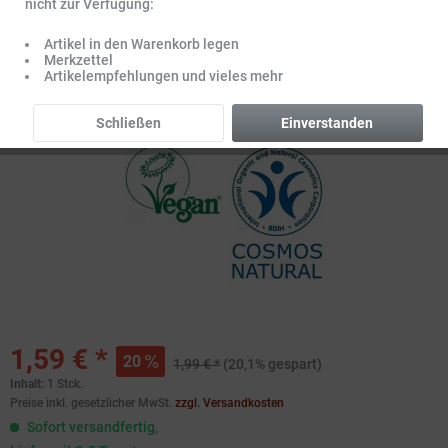
nicht zur Verfügung:
Artikel in den Warenkorb legen
Merkzettel
Artikelempfehlungen und vieles mehr
Schließen
Einverstanden
1,59 € *
20
1,99 € *
(20,1% gespart)
Inhalt:
1 Stck.
Preise inkl. gesetzlicher MwSt.
zzgl. Versandkosten
Sofort versandfertig,