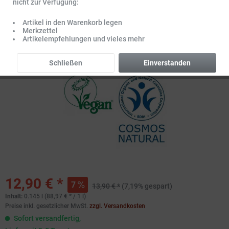
nicht zur Verfügung:
Artikel in den Warenkorb legen
Merkzettel
Artikelempfehlungen und vieles mehr
Schließen
Einverstanden
12,90 € *
7
13,90 € *
(7,19% gespart)
Inhalt:
0.145 l (88,97 € * / 1 l)
Preise inkl. gesetzlicher MwSt.
zzgl. Versandkosten
Sofort versandfertig,