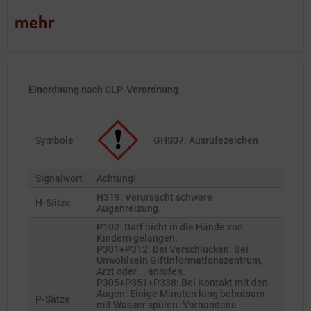
mehr
Einordnung nach CLP-Verordnung
Symbole
GHS07: Ausrufezeichen
Signalwort
Achtung!
H319: Verursacht schwere
H-Sätze
Augenreizung.
P102: Darf nicht in die Hände von
Kindern gelangen.
P301+P312: Bei Verschlucken: Bei
Unwohlsein Giftinformationszentrum,
Arzt oder … anrufen.
P305+P351+P338: Bei Kontakt mit den
Augen: Einige Minuten lang behutsam
P-Sätze
mit Wasser spülen. Vorhandene