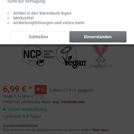
nicht zur Verfügung:
Artikel in den Warenkorb legen
Merkzettel
Artikelempfehlungen und vieles mehr
Schließen
Einverstanden
6,99 € *
8
7,59 € *
(7,91% gespart)
Inhalt:
1.5 l (4,66 € * / 1 l)
Preise inkl. gesetzlicher MwSt.
zzgl. Versandkosten
Sofort versandfertig,
Lieferzeit 3-5 Tage*
Gefahrenhinweise
Bitte beachten Sie die Gefahrenhinweise zu diesem Artikel.
Mehr dazu.