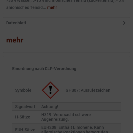
>30% Wasser, 5-15% nichtionisches Tensid (Zuckertensid), <5%
anionisches Tensid...
mehr
Datenblatt
mehr
Einordnung nach CLP-Verordnung
Symbole
GHS07: Ausrufezeichen
Signalwort
Achtung!
H319: Verursacht schwere
H-Sätze
Augenreizung.
EUH208: Enthält Limonene. Kann
EUH-Sätze
allergische Reaktionen hervorrufen.