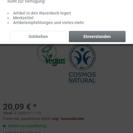
nicht zur Verfügung:
Artikel in den Warenkorb legen
Merkzettel
Artikelempfehlungen und vieles mehr
Schließen
Einverstanden
20,09 € *
Inhalt:
5 l (4,02 € * / 1 l)
Preise inkl. gesetzlicher MwSt.
zzgl. Versandkosten
Sofort versandfertig,