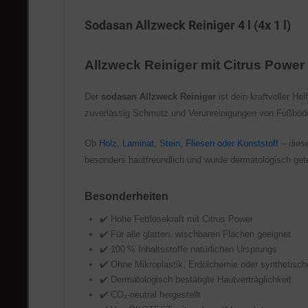
Sodasan Allzweck Reiniger 4 l (4x 1 l)
Allzweck Reiniger mit Citrus Powe
Der
sodasan Allzweck Reiniger
ist dein kraftvoller He
zuverlässig Schmutz und Verunreinigungen von Fußböd
Ob
Holz, Laminat, Stein, Fliesen oder Kunststoff
– diese
besonders hautfreundlich und wurde dermatologisch get
Besonderheiten
✔️ Hohe Fettlösekraft mit Citrus Power
✔️ Für alle glatten, wischbaren Flächen geeignet
✔️ 100 % Inhaltsstoffe natürlichen Ursprungs
✔️ Ohne Mikroplastik, Erdölchemie oder synthetisc
✔️ Dermatologisch bestätigte Hautverträglichkeit
✔️ CO₂-neutral hergestellt