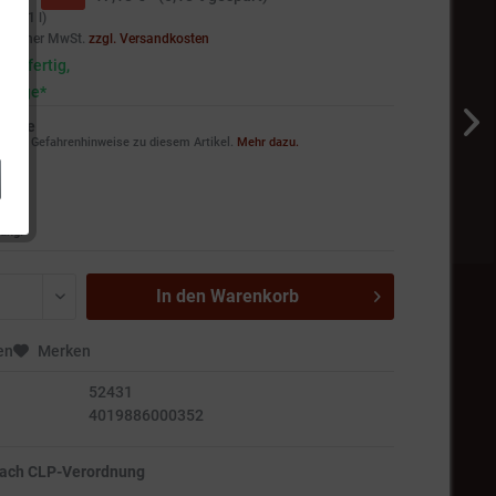
€ * / 1 l)
setzlicher MwSt.
zzgl. Versandkosten
andfertig,
5 Tage*
weise
ie die Gefahrenhinweise zu diesem Artikel.
Mehr dazu.
ung!
In den
Warenkorb
en
Merken
52431
4019886000352
nach CLP-Verordnung