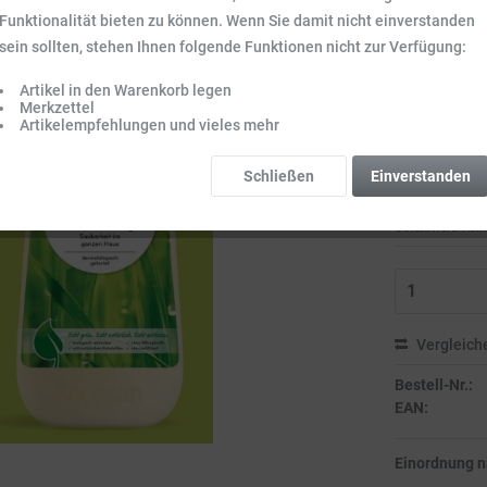
Inhalt:
4 l (4,07 
Funktionalität bieten zu können. Wenn Sie damit nicht einverstanden
Preise inkl. ge
sein sollten, stehen Ihnen folgende Funktionen nicht zur Verfügung:
Sofort vers
Artikel in den Warenkorb legen
Lieferzeit 3-
Merkzettel
Gefahrenhin
Artikelempfehlungen und vieles mehr
Bitte beachten S
Schließen
Einverstanden
Gefahrwort: Acht
Vergleich
Bestell-Nr.:
EAN:
Einordnung 