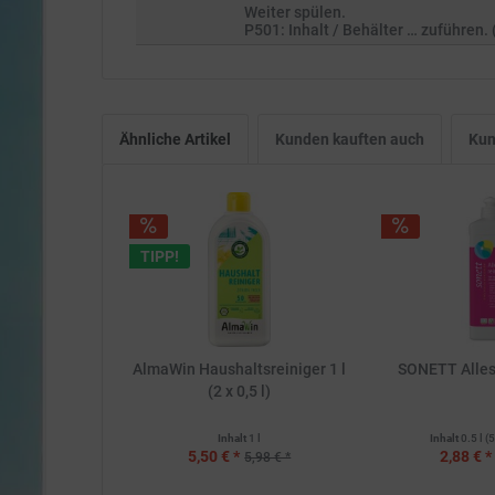
Weiter spülen.
P501: Inhalt / Behälter … zuführen
Ähnliche Artikel
Kunden kauften auch
Kun
TIPP!
AlmaWin Haushaltsreiniger 1 l
SONETT Allesr
(2 x 0,5 l)
Inhalt
1 l
Inhalt
0.5 l
(5
5,50 € *
2,88 € *
5,98 € *