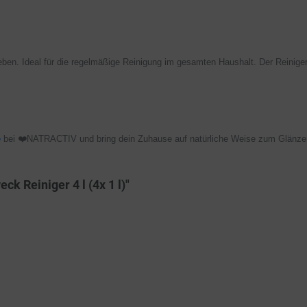
eben. Ideal für die regelmäßige Reinigung im gesamten Haushalt. Der Reiniger
e
bei ❤️NATRACTIV und bring dein Zuhause auf natürliche Weise zum Glänze
k Reiniger 4 l (4x 1 l)"