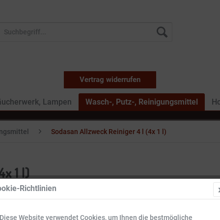
Vertrag widerrufen
äucherwerk, Lampen
Wasch-, Putz-, Reinigungsmittel
Ho
ungsmittel
Sodasan Allzweck Reiniger 4 l (4x 1 l)
x 1 l)
okie-Richtlinien
16,29 
Diese Website verwendet Cookies, um Ihnen die bestmögliche