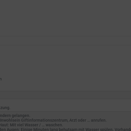
n
izung.
Kindern gelangen.
nwohlsein Giftinformationszentrum, Arzt oder … anrufen.
aut: Mit viel Wasser / … waschen.
en Augen: Einige Minuten lang behutsam mit Wasser spülen. Vorhande