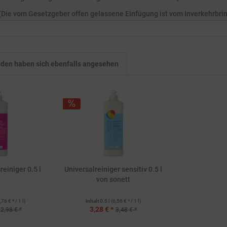
. (Die vom Gesetzgeber offen gelassene Einfügung ist vom Inverkehrbri
den haben sich ebenfalls angesehen
einiger 0.5 l
Universalreiniger sensitiv 0.5 l
von sonett
,76 € * / 1 l)
Inhalt
0.5 l
(6,56 € * / 1 l)
3,28 € *
2,98 € *
3,48 € *