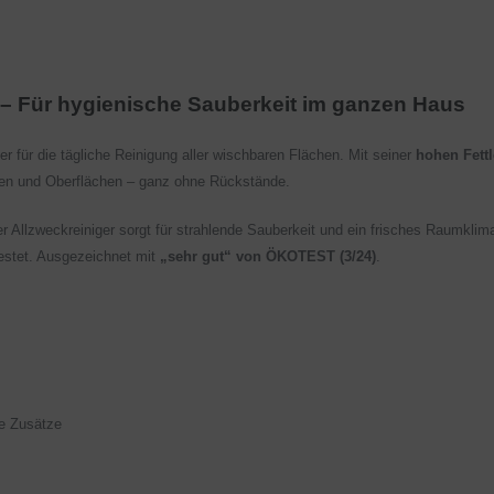
r – Für hygienische Sauberkeit im ganzen Haus
lfer für die tägliche Reinigung aller wischbaren Flächen. Mit seiner
hohen Fettl
en und Oberflächen – ganz ohne Rückstände.
r Allzweckreiniger sorgt für strahlende Sauberkeit und ein frisches Raumkli
estet. Ausgezeichnet mit
„sehr gut“ von ÖKOTEST (3/24)
.
he Zusätze