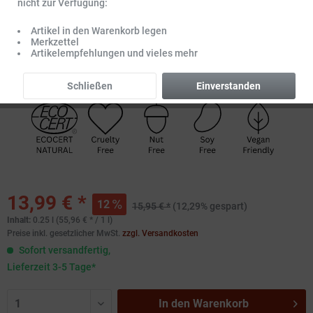
nicht zur Verfügung:
Artikel in den Warenkorb legen
Merkzettel
Artikelempfehlungen und vieles mehr
Schließen
Einverstanden
13,99 € *
12
15,95 € *
(12,29% gespart)
Inhalt:
0.25 l (55,96 € * / 1 l)
Preise inkl. gesetzlicher MwSt.
zzgl. Versandkosten
Sofort versandfertig,
Lieferzeit 3-5 Tage*
In den
Warenkorb