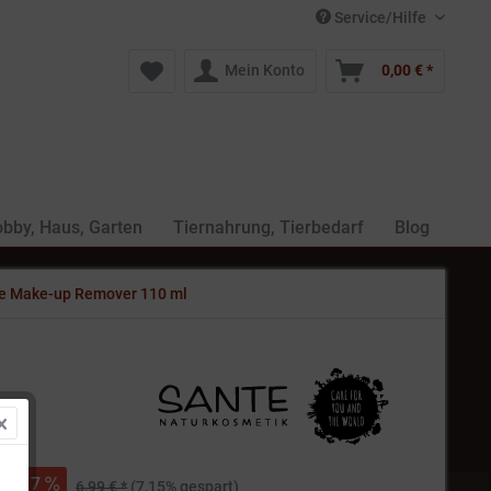
Service/Hilfe
Mein Konto
0,00 € *
bby, Haus, Garten
Tiernahrung, Tierbedarf
Blog
e Make-up Remover 110 ml
 *
7
6,99 € *
(7,15% gespart)