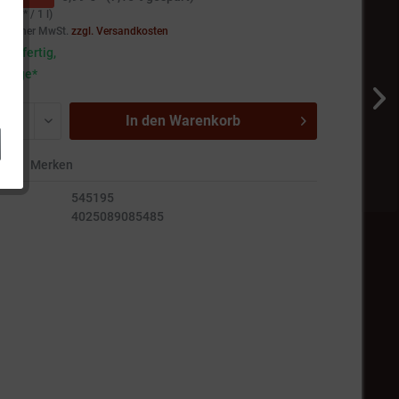
90 € * / 1 l)
setzlicher MwSt.
zzgl. Versandkosten
andfertig,
5 Tage*
In den
Warenkorb
en
Merken
545195
4025089085485