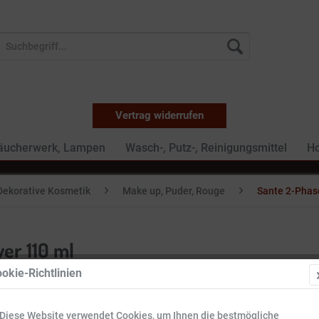
Vertrag widerrufen
Räucherwerk, Lampen
Wasch-, Putz-, Reinigungsmittel
Ho
Dekorative Kosmetik
Make up, Puder, Rouge
Sante 2-Phas
er 110 ml
okie-Richtlinien
6,49 €
Diese Website verwendet Cookies, um Ihnen die bestmögliche