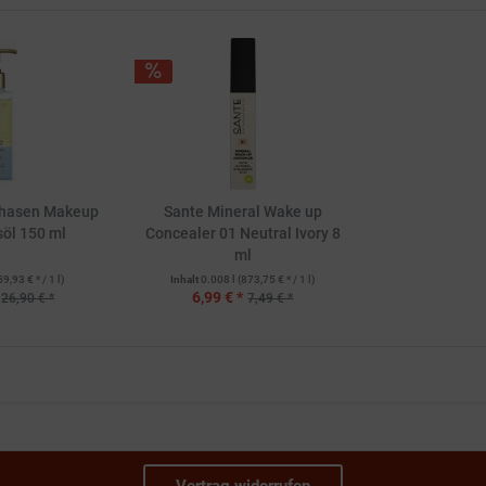
Phasen Makeup
Sante Mineral Wake up
öl 150 ml
Concealer 01 Neutral Ivory 8
ml
59,93 € * / 1 l)
Inhalt
0.008 l
(873,75 € * / 1 l)
6,99 € *
26,90 € *
7,49 € *