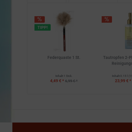
TIPP!
Federquaste 1 St.
Tautropfen 2-
Reinigungs
Inhalt
1 Stck.
Inhalt
0.15 l
(1
4,49 € *
23,99 € *
6,99 € *