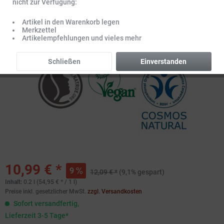
nicht zur Verfügung:
Artikel in den Warenkorb legen
Merkzettel
Artikelempfehlungen und vieles mehr
Schließen
Einverstanden
10,99 € *
9
12,09 € *
(9,1% gespart)
Inhalt:
0.2 l (54,95 € * / 1 l)
Preise inkl. gesetzlicher MwSt.
zzgl. Versandkosten
Sofort versandfertig,
Lieferzeit 3-5 Tage*