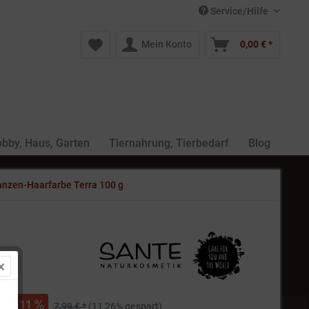
Service/Hilfe
Mein Konto
0,00 € *
bby, Haus, Garten
Tiernahrung, Tierbedarf
Blog
anzen-Haarfarbe Terra 100 g
 *
11
7,99 € *
(11,26% gespart)