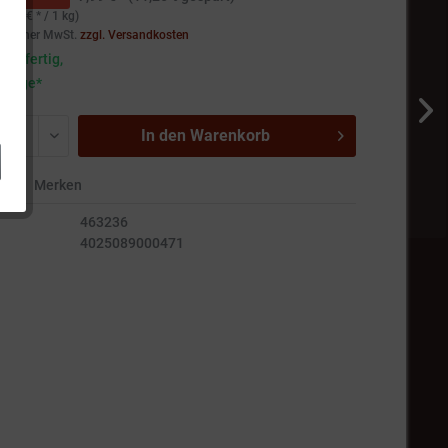
0,90 € * / 1 kg)
setzlicher MwSt.
zzgl. Versandkosten
andfertig,
5 Tage*
In den
Warenkorb
en
Merken
463236
4025089000471