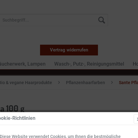
Vertrag widerrufen
Räucherwerk, Lampen
Wasch-, Putz-, Reinigungsmittel
Ho
Bio & vegane Haarprodukte
Pflanzenhaarfarben
Sante Pfl
a 100 g
okie-Richtlinien
7,09 €
Diese Website verwendet Cookies, um Ihnen die bestmögliche