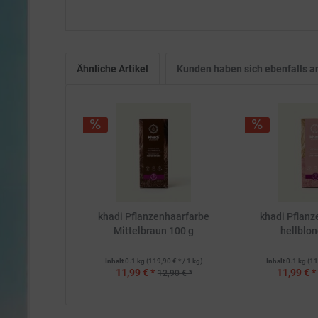
Ähnliche Artikel
Kunden haben sich ebenfalls 
khadi Pflanzenhaarfarbe
khadi Pflanz
Mittelbraun 100 g
hellblon
Inhalt
0.1 kg
(119,90 € * / 1 kg)
Inhalt
0.1 kg
(11
11,99 € *
11,99 € *
12,90 € *