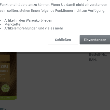
Inhalt:
0.1 kg (7
Funktionalität bieten zu können. Wenn Sie damit nicht einverstanden
Preise inkl. ge
sein sollten, stehen Ihnen folgende Funktionen nicht zur Verfügung:
Sofort vers
Artikel in den Warenkorb legen
Lieferzeit 3-
Merkzettel
Artikelempfehlungen und vieles mehr
Schließen
Einverstanden
Vergleich
Bestell-Nr.:
EAN: