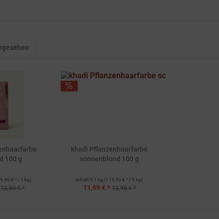
angesehen
enhaarfarbe
khadi Pflanzenhaarfarbe
d 100 g
sonnenblond 100 g
9,90 € * / 1 kg)
Inhalt
0.1 kg
(119,90 € * / 1 kg)
11,99 € *
12,90 € *
12,90 € *