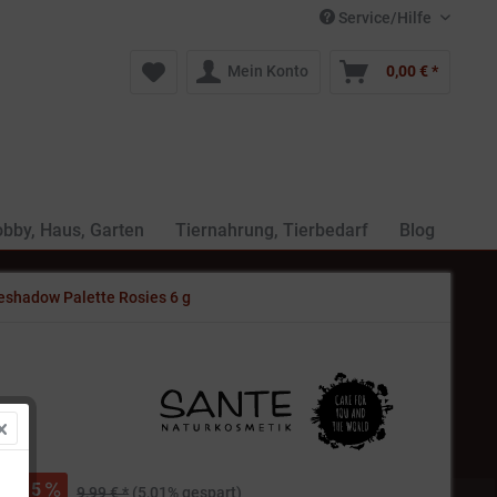
Service/Hilfe
Mein Konto
0,00 € *
bby, Haus, Garten
Tiernahrung, Tierbedarf
Blog
eshadow Palette Rosies 6 g
 *
5
9,99 € *
(5,01% gespart)