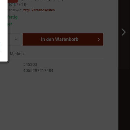
1.581,67 € * / 1 l)
setzlicher MwSt.
zzgl. Versandkosten
andfertig,
5 Tage*
In den
Warenkorb
en
Merken
545303
4055297217484