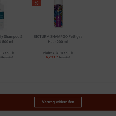
ly Shampoo &
BIOTURM SHAMPOO Fettiges
d 500 ml
Haar 200 ml
1,18 € * / 1 l)
Inhalt
0.2 l
(31,45 € * / 1 l)
6,29 € *
16,95 € *
6,95 € *
Vertrag widerrufen