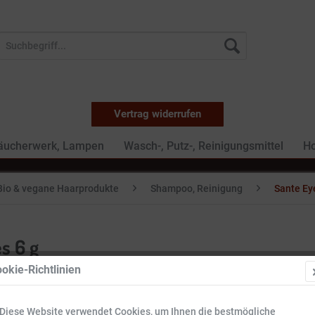
Vertrag widerrufen
Räucherwerk, Lampen
Wasch-, Putz-, Reinigungsmittel
Ho
Bio & vegane Haarprodukte
Shampoo, Reinigung
Sante Ey
s 6 g
okie-Richtlinien
9,49 €
Diese Website verwendet Cookies, um Ihnen die bestmögliche