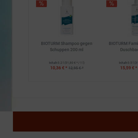
BIOTURM Shampoo gegen
BIOTURM Fami
Schuppen 200 ml
Duschba
Inhalt
0.2 l
(51,80 € * / 1 l)
Inhalt
0.5 l
(3
10,36 € *
15,59 € *
12,95 € *