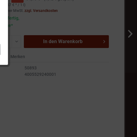
.699,67 € * / 1 l)
setzlicher MwSt.
zzgl. Versandkosten
andfertig,
5 Tage*
In den
Warenkorb
en
Merken
50893
4005529240001