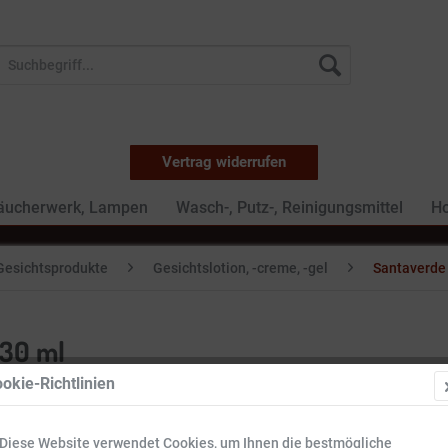
Vertrag widerrufen
Räucherwerk, Lampen
Wasch-, Putz-, Reinigungsmittel
Ho
Gesichtsprodukte
Gesichtslotion, -creme, -gel
Santaverde 
 30 ml
okie-Richtlinien
50,99 
Diese Website verwendet Cookies, um Ihnen die bestmögliche