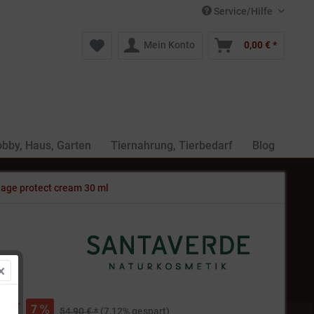
Service/Hilfe
Mein Konto
0,00 € *
bby, Haus, Garten
Tiernahrung, Tierbedarf
Blog
age protect cream 30 ml
€ *
7
54,90 € *
(7,12% gespart)