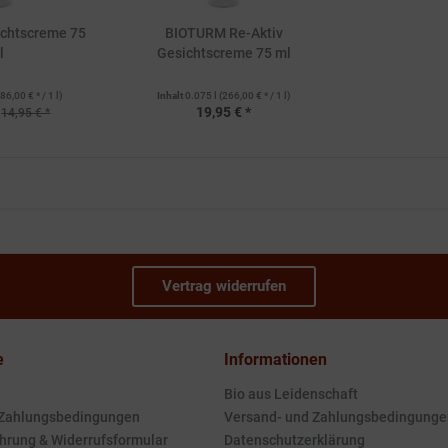
chtscreme 75
BIOTURM Re-Aktiv
l
Gesichtscreme 75 ml
86,00 € * / 1 l)
Inhalt
0.075 l
(266,00 € * / 1 l)
19,95 € *
14,95 € *
Vertrag widerrufen
e
Informationen
Bio aus Leidenschaft
 Zahlungsbedingungen
Versand- und Zahlungsbedingunge
hrung & Widerrufsformular
Datenschutzerklärung