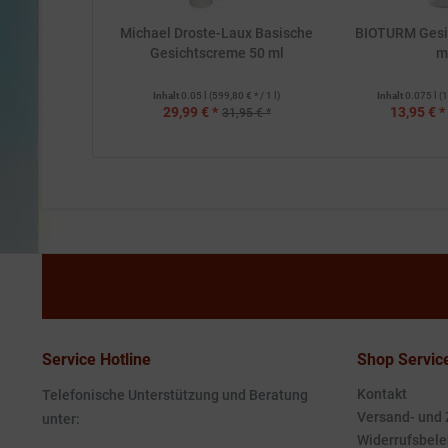
Michael Droste-Laux Basische
BIOTURM Gesi
Gesichtscreme 50 ml
m
Inhalt
0.05 l
(599,80 € * / 1 l)
Inhalt
0.075 l
(1
29,99 € *
13,95 € *
31,95 € *
Service Hotline
Shop Servic
Kontakt
Telefonische Unterstützung und Beratung
Versand- und
unter:
Widerrufsbele