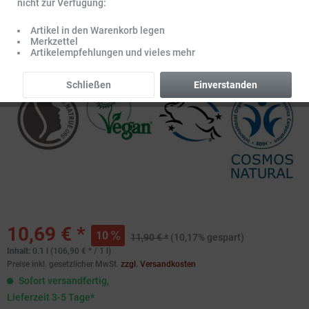
nicht zur Verfügung:
Artikel in den Warenkorb legen
Merkzettel
Artikelempfehlungen und vieles mehr
Schließen
Einverstanden
10,69 € *
10
11,90 € *
(10,17% gespart)
Inhalt:
0.1 l (106,90 € * / 1 l)
Preise inkl. gesetzlicher MwSt.
zzgl. Versandkosten
Sofort versandfertig,
Lieferzeit 3-5 Tage*