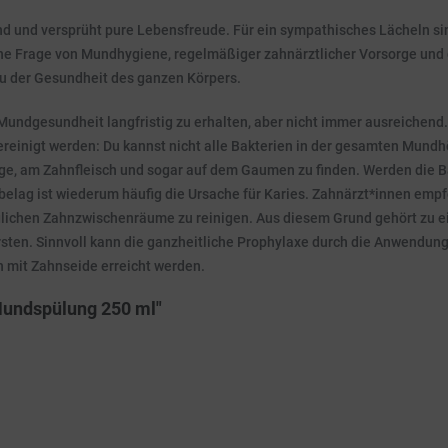
dend und versprüht pure Lebensfreude. Für ein sympathisches Lächeln s
ine Frage von Mundhygiene, regelmäßiger zahnärztlicher Vorsorge und
 der Gesundheit des ganzen Körpers.
undgesundheit langfristig zu erhalten, aber nicht immer ausreichend
reinigt werden: Du kannst nicht alle Bakterien in der gesamten Mundh
ge, am Zahnfleisch und sogar auf dem Gaumen zu finden. Werden die Bak
elag ist wiederum häufig die Ursache für Karies. Zahnärzt*innen empf
glichen Zahnzwischenräume zu reinigen. Aus diesem Grund gehört zu
sten. Sinnvoll kann die ganzheitliche Prophylaxe durch die Anwendung
h mit Zahnseide erreicht werden.
undspülung 250 ml"