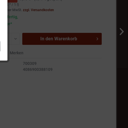
,96 € * / 1 l)
setzlicher MwSt.
zzgl. Versandkosten
andfertig,
5 Tage*
In den
Warenkorb
en
Merken
700309
4086900388109