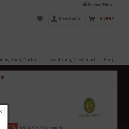
Service/Hilfe
Mein Konto
0,00 € *
bby, Haus, Garten
Tiernahrung, Tierbedarf
Blog
 ml
 *
9
9,90 € *
(9,19% gespart)