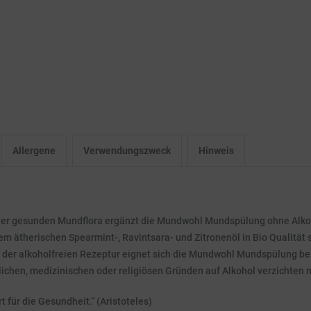
Allergene
Verwendungszweck
Hinweis
ner gesunden Mundflora ergänzt die Mundwohl Mundspülung ohne Alko
em ätherischen Spearmint-, Ravintsara- und Zitronenöl in Bio Qualität s
der alkoholfreien Rezeptur eignet sich die Mundwohl Mundspülung beso
önlichen, medizinischen oder religiösen Gründen auf Alkohol verzichten
 für die Gesundheit.“ (Aristoteles)