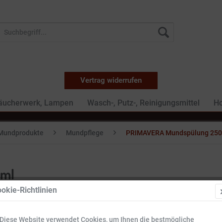
Vertrag widerrufen
Räucherwerk, Lampen
Wasch-, Putz-, Reinigungsmittel
Ho
Mundprodukte
Mundpflege
PRIMAVERA Mundspülung 250
 ml
okie-Richtlinien
8,99 €
Diese Website verwendet Cookies, um Ihnen die bestmögliche