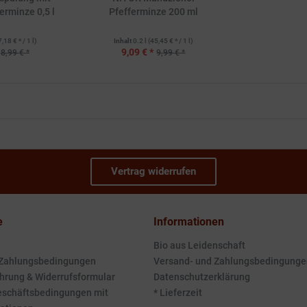
erminze 0,5 l
Pfefferminze 200 ml
7,18 € * / 1 l)
Inhalt
0.2 l
(45,45 € * / 1 l)
9,09 € *
8,99 € *
9,99 € *
Vertrag widerrufen
e
Informationen
Bio aus Leidenschaft
 Zahlungsbedingungen
Versand- und Zahlungsbedingunge
hrung & Widerrufsformular
Datenschutzerklärung
eschäftsbedingungen mit
* Lieferzeit