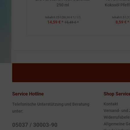
250 ml
Kokosöl Pfeff
Inhalt
0.25 l
(58,36 € * / 1 l)
Inhalt
0.5 l
(1
14,59 € *
8,59 € *
15,49 € *
Service Hotline
Shop Servic
Kontakt
Telefonische Unterstützung und Beratung
Versand- und
unter:
Widerrufsbele
05037 / 30003-90
Allgemeine G