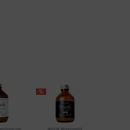
spülung mit
NIYOK Mundziehöl