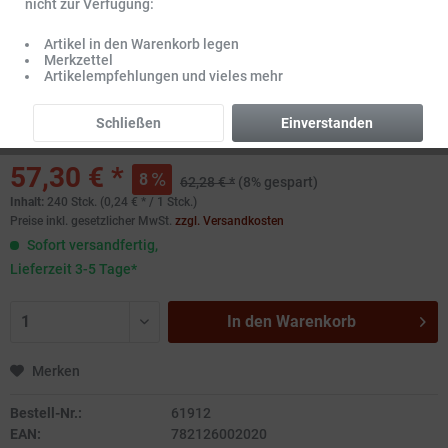
nicht zur Verfügung:
Artikel in den Warenkorb legen
Merkzettel
Artikelempfehlungen und vieles mehr
Schließen
Einverstanden
57,30 € *
8
62,28 € *
(8% gespart)
Inhalt:
240 Stck. (0,24 € * / 1 Stck.)
Preise inkl. gesetzlicher MwSt.
zzgl. Versandkosten
Sofort versandfertig,
Lieferzeit 3-5 Tage*
In den
Warenkorb
Merken
Bestell-Nr.:
61912
EAN:
782126002020