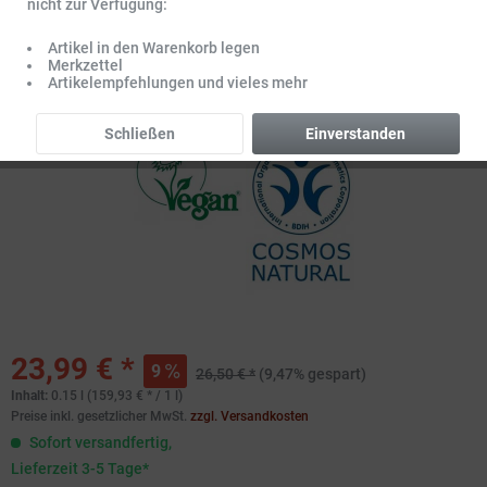
nicht zur Verfügung:
Artikel in den Warenkorb legen
Merkzettel
Artikelempfehlungen und vieles mehr
Schließen
Einverstanden
23,99 € *
9
26,50 € *
(9,47% gespart)
Inhalt:
0.15 l (159,93 € * / 1 l)
Preise inkl. gesetzlicher MwSt.
zzgl. Versandkosten
Sofort versandfertig,
Lieferzeit 3-5 Tage*