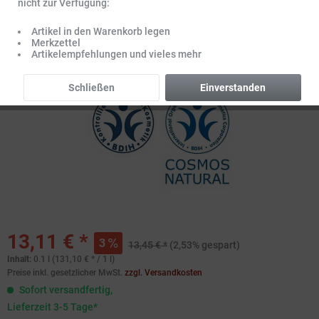
nicht zur Verfügung:
Artikel in den Warenkorb legen
Merkzettel
Artikelempfehlungen und vieles mehr
Schließen
Einverstanden
13,11 € *
3
13,45 € *
(2,53% gespart)
Inhalt:
0.1 l (131,10 € * / 1 l)
Preise inkl. gesetzlicher MwSt.
zzgl. Versandkosten
Sofort versandfertig,
Lieferzeit 3-5 Tage*