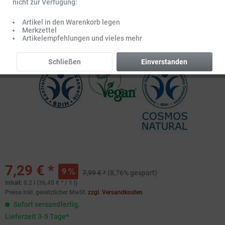
nicht zur Verfügung:
Artikel in den Warenkorb legen
Merkzettel
Artikelempfehlungen und vieles mehr
Schließen
Einverstanden
7,29 € *
9
7,99 € *
(8,76% gespart)
Inhalt:
0.2 l (36,45 € * / 1 l)
Preise inkl. gesetzlicher MwSt.
zzgl. Versandkosten
Sofort versandfertig,
Lieferzeit 3-5 Tage*