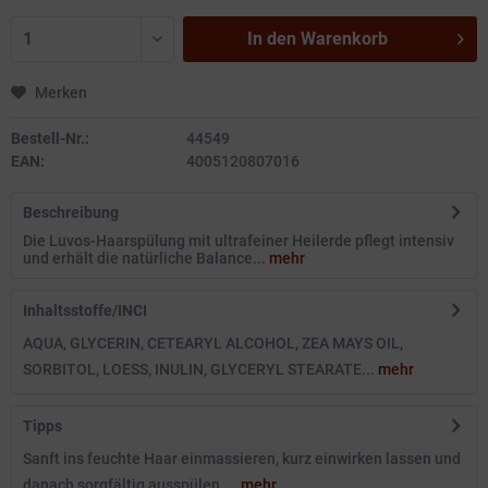
In den
Warenkorb
Merken
Bestell-Nr.:
44549
EAN:
4005120807016
Beschreibung
Die Luvos-Haarspülung mit ultrafeiner Heilerde pflegt intensiv
und erhält die natürliche Balance...
mehr
Inhaltsstoffe/INCI
AQUA, GLYCERIN, CETEARYL ALCOHOL, ZEA MAYS OIL,
SORBITOL, LOESS, INULIN, GLYCERYL STEARATE...
mehr
Tipps
Sanft ins feuchte Haar einmassieren, kurz einwirken lassen und
danach sorgfältig ausspülen....
mehr