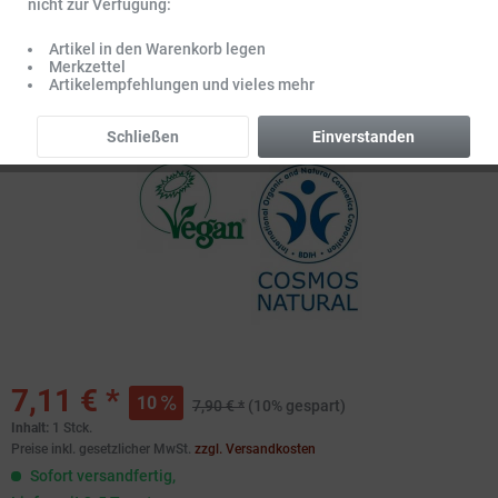
nicht zur Verfügung:
Artikel in den Warenkorb legen
Merkzettel
Artikelempfehlungen und vieles mehr
Schließen
Einverstanden
7,11 € *
10
7,90 € *
(10% gespart)
Inhalt:
1 Stck.
Preise inkl. gesetzlicher MwSt.
zzgl. Versandkosten
Sofort versandfertig,