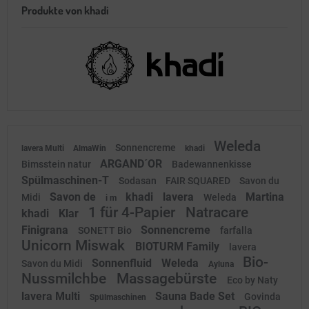
Produkte von khadi
Weleda
Sonnencreme
lavera Multi
AlmaWin
khadi
ARGAND´OR
Bimsstein natur
Badewannenkisse
Spülmaschinen-T
Sodasan
FAIR SQUARED
Savon du
Savon de
khadi
lavera
Martina
Midi
Weleda
i m
1 für 4-Papier
Natracare
khadi
Klar
Finigrana
Sonnencreme
SONETT Bio
farfalla
Unicorn Miswak
BIOTURM Family
lavera
Bio-
Sonnenfluid
Weleda
Savon du Midi
Ayluna
Nussmilchbe
Massagebürste
Eco by Naty
lavera Multi
Sauna Bade Set
Govinda
Spülmaschinen