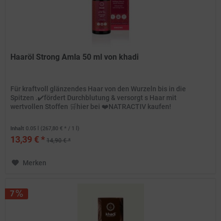
Haaröl Strong Amla 50 ml von khadi
Für kraftvoll glänzendes Haar von den Wurzeln bis in die
Spitzen .✔️fördert Durchblutung & versorgt s Haar mit
wertvollen Stoffen 🛒hier bei ❤️NATRACTIV kaufen!
Inhalt
0.05 l
(267,80 € * / 1 l)
13,39 € *
14,90 € *
Merken
7