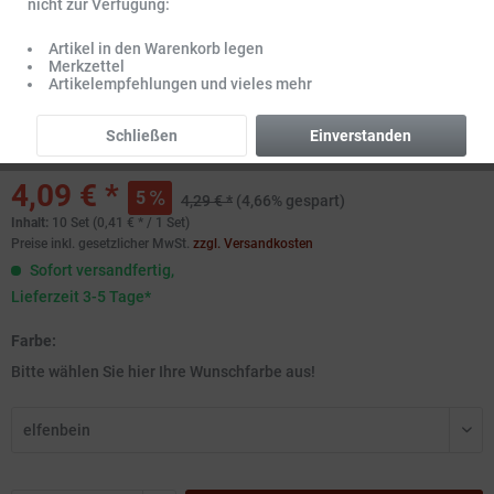
nicht zur Verfügung:
Artikel in den Warenkorb legen
Merkzettel
Artikelempfehlungen und vieles mehr
Schließen
Einverstanden
4,09 € *
5
4,29 € *
(4,66% gespart)
Inhalt:
10 Set (0,41 € * / 1 Set)
Preise inkl. gesetzlicher MwSt.
zzgl. Versandkosten
Sofort versandfertig,
Lieferzeit 3-5 Tage*
Farbe:
Bitte wählen Sie hier Ihre Wunschfarbe aus!