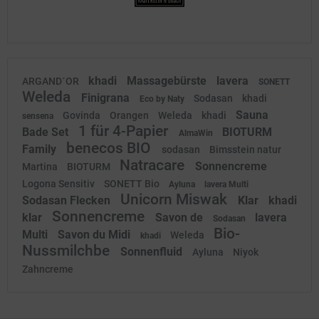
khadi
Massagebürste
lavera
ARGAND´OR
SONETT
Weleda
Finigrana
Sodasan
khadi
Eco by Naty
Sauna
Govinda
Orangen
Weleda
khadi
sensena
1 für 4-Papier
Bade Set
BIOTURM
AlmaWin
benecos BIO
Family
sodasan
Bimsstein natur
Natracare
Sonnencreme
Martina
BIOTURM
Logona Sensitiv
SONETT Bio
Ayluna
lavera Multi
Unicorn Miswak
Sodasan Flecken
Klar
khadi
Sonnencreme
klar
Savon de
lavera
Sodasan
Bio-
Multi
Savon du Midi
Weleda
khadi
Nussmilchbe
Sonnenfluid
Ayluna
Niyok
Zahncreme