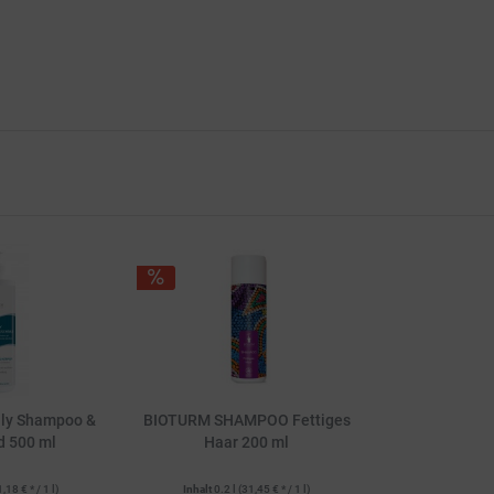
ly Shampoo &
BIOTURM SHAMPOO Fettiges
d 500 ml
Haar 200 ml
1,18 € * / 1 l)
Inhalt
0.2 l
(31,45 € * / 1 l)