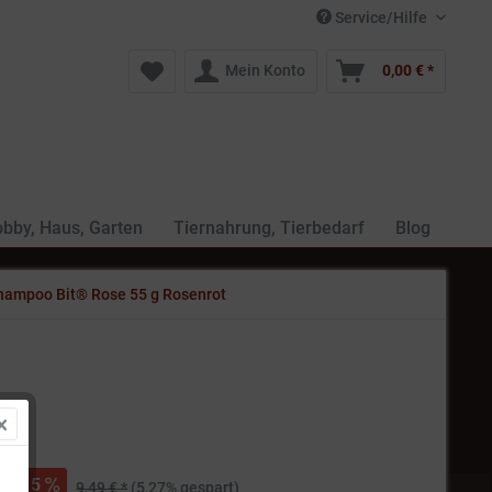
Service/Hilfe
Mein Konto
0,00 € *
bby, Haus, Garten
Tiernahrung, Tierbedarf
Blog
hampoo Bit® Rose 55 g Rosenrot
 *
5
9,49 € *
(5,27% gespart)