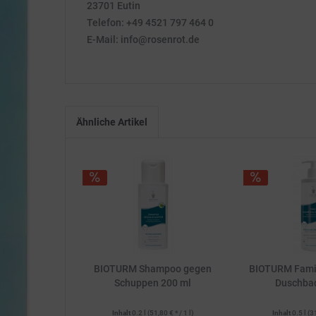
23701 Eutin
Telefon: +49 4521 797 464 0
E-Mail: info@rosenrot.de
Ähnliche Artikel
BIOTURM Shampoo gegen
BIOTURM Fami
Schuppen 200 ml
Duschba
Inhalt
0.2 l
(51,80 € * / 1 l)
Inhalt
0.5 l
(3