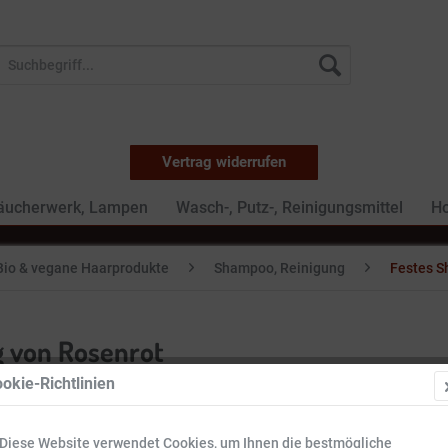
Vertrag widerrufen
Räucherwerk, Lampen
Wasch-, Putz-, Reinigungsmittel
Ho
Bio & vegane Haarprodukte
Shampoo, Reinigung
Festes S
g von Rosenrot
okie-Richtlinien
8,99 €
Diese Website verwendet Cookies, um Ihnen die bestmögliche