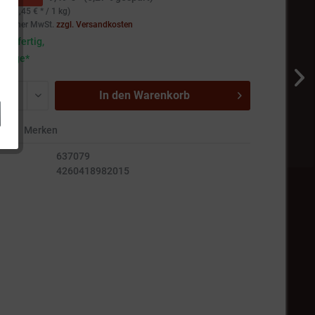
(163,45 € * / 1 kg)
setzlicher MwSt.
zzgl. Versandkosten
andfertig,
5 Tage*
In den
Warenkorb
en
Merken
637079
4260418982015