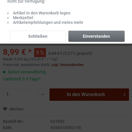
nicht zur Verfügung:
Artikel in den Warenkorb legen
Merkzettel
Artikelempfehlungen und vieles mehr
Schließen
Einverstanden
8,99 € *
5
9,49 € *
(5,27% gespart)
Inhalt:
0.055 kg (163,45 € * / 1 kg)
Preise inkl. gesetzlicher MwSt.
zzgl. Versandkosten
Sofort versandfertig,
Lieferzeit 3-5 Tage*
In den
Warenkorb
Merken
Bestell-Nr.:
637092
EAN:
4260418982145