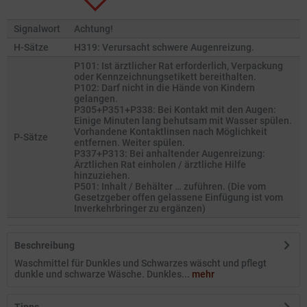
Signalwort
Achtung!
H-Sätze
H319: Verursacht schwere Augenreizung.
P101: Ist ärztlicher Rat erforderlich, Verpackung
oder Kennzeichnungsetikett bereithalten.
P102: Darf nicht in die Hände von Kindern
gelangen.
P305+P351+P338: Bei Kontakt mit den Augen:
Einige Minuten lang behutsam mit Wasser spülen.
Vorhandene Kontaktlinsen nach Möglichkeit
P-Sätze
entfernen. Weiter spülen.
P337+P313: Bei anhaltender Augenreizung:
Ärztlichen Rat einholen / ärztliche Hilfe
hinzuziehen.
P501: Inhalt / Behälter … zuführen. (Die vom
Gesetzgeber offen gelassene Einfügung ist vom
Inverkehrbringer zu ergänzen)
Beschreibung
Waschmittel für Dunkles und Schwarzes wäscht und pflegt
dunkle und schwarze Wäsche. Dunkles...
mehr