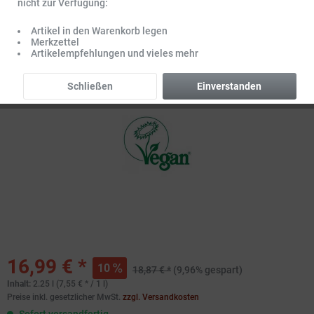
nicht zur Verfügung:
Artikel in den Warenkorb legen
Merkzettel
Artikelempfehlungen und vieles mehr
Schließen
Einverstanden
16,99 € *
10
18,87 € *
(9,96% gespart)
Inhalt:
2.25 l (7,55 € * / 1 l)
Preise inkl. gesetzlicher MwSt.
zzgl. Versandkosten