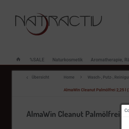
%SALE
Naturkosmetik
Aromatherapie, R
Übersicht
Home
Wasch-, Putz-, Reinig
AlmaWin Cleanut Palmölfrei 2,25 l (3
Co
AlmaWin Cleanut Palmölfrei 2,25