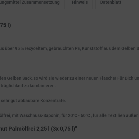
igungsmittel Zusammensetzung
Hinweis
Datenblatt
75 l)
s über 95 % recyceltem, gebrauchten PE, Kunststoff aus dem Gelben 
en Gelben Sack, so wird sie wieder zu einer neuen Flasche! Für Dich un
träglichkeit zu kombinieren.
h sehr gut abbaubare Konzentrate.
frei, mit Waschnuss-Saponin, für 20°C - 60°C , für alle Textilien außer
 Palmölfrei 2,25 l (3x 0,75 l)"