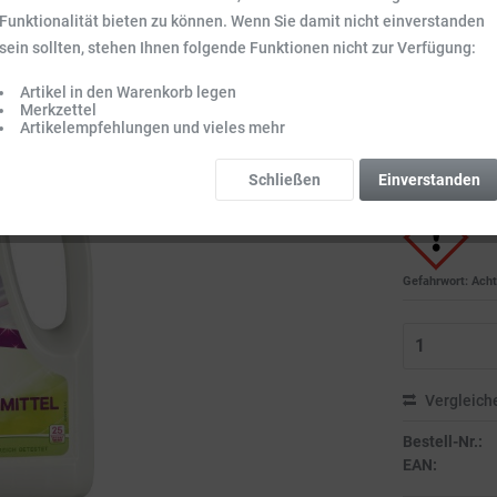
Funktionalität bieten zu können. Wenn Sie damit nicht einverstanden
16,99 
sein sollten, stehen Ihnen folgende Funktionen nicht zur Verfügung:
Inhalt:
2.25 l (7,
Preise inkl. ge
Artikel in den Warenkorb legen
Merkzettel
Sofort vers
Artikelempfehlungen und vieles mehr
Lieferzeit 3-
Gefahrenhin
Schließen
Einverstanden
Bitte beachten S
Gefahrwort: Acht
Vergleich
Bestell-Nr.:
EAN: