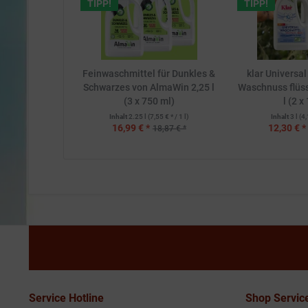
TIPP!
TIPP!
Feinwaschmittel für Dunkles &
klar Universa
Schwarzes von AlmaWin 2,25 l
Waschnuss flüss
(3 x 750 ml)
l (2 x 
Inhalt
2.25 l
(7,55 € * / 1 l)
Inhalt
3 l
(4,
16,99 € *
12,30 € *
18,87 € *
Service Hotline
Shop Servic