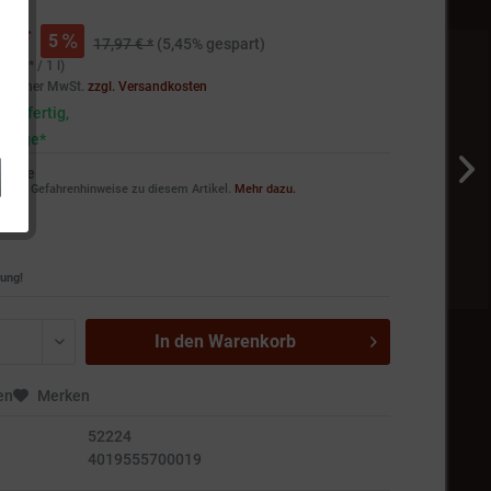
€ *
5
17,97 € *
(5,45% gespart)
55 € * / 1 l)
setzlicher MwSt.
zzgl. Versandkosten
andfertig,
5 Tage*
weise
ie die Gefahrenhinweise zu diesem Artikel.
Mehr dazu.
ung!
In den
Warenkorb
en
Merken
52224
4019555700019