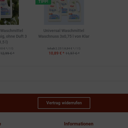
TIPP!
l Waschmittel
Universal Waschmittel
ig, ohne Duft 3
Waschnuss 3x0,75 l von Klar
1,5 l)
10 € * / 1 l)
Inhalt
2.25 l
(4,84 € * / 1 l)
10,89 € *
12,99 € *
11,97 € *
Vertrag widerrufen
e
Informationen