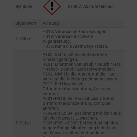
Symbole
GHS07: Ausrufezeichen
Signalwort
Achtung!
H315: Verursacht Hautreizungen.
H319: Verursacht schwere
H-Sätze
Augenreizung.
H335: Kann die Atemwege reizen.
P102: Darf nicht in die Hände von
Kindern gelangen.
P261: Einatmen von Staub / Rauch / Gas
/ Nebel / Dampf / Aerosol vermeiden.
P262: Nicht in die Augen, auf die Haut
oder auf die Kleidung gelangen lassen.
P312: Bei Unwohlsein
Giftinformationszentrum, Arzt oder …
anrufen.
P301+P310: Bei Verschlucken: Sofort
Giftinformationszentrum, Arzt oder …
anrufen.
P302+P352: Bei Berührung mit der Haut:
Mit viel Wasser / … waschen.
P-Sätze
P305+P351+P338: Bei Kontakt mit den
Augen: Einige Minuten lang behutsam
mit Wasser spülen. Vorhandene