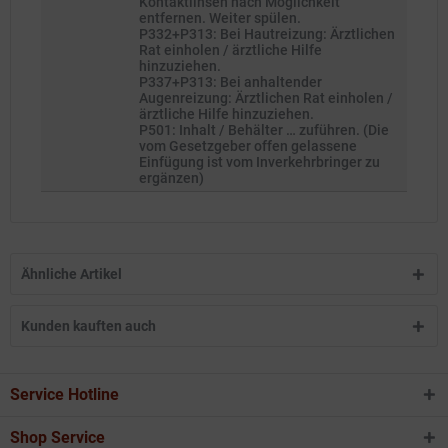
Kontaktlinsen nach Möglichkeit
entfernen. Weiter spülen.
P332+P313: Bei Hautreizung: Ärztlichen
Rat einholen / ärztliche Hilfe
hinzuziehen.
P337+P313: Bei anhaltender
Augenreizung: Ärztlichen Rat einholen /
ärztliche Hilfe hinzuziehen.
P501: Inhalt / Behälter … zuführen. (Die
vom Gesetzgeber offen gelassene
Einfügung ist vom Inverkehrbringer zu
ergänzen)
Ähnliche Artikel
Kunden kauften auch
Service Hotline
Shop Service