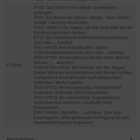
P102: Darf nicht in die Hände von Kindern
gelangen.
P261: Einatmen von Staub / Rauch / Gas / Nebel /
Dampf / Aerosol vermeiden.
P262: Nicht in die Augen, auf die Haut oder auf die
Kleidung gelangen lassen.
P312: Bei Unwohlsein Giftinformationszentrum,
Arzt oder … anrufen.
P301+P310: Bei Verschlucken: Sofort
Giftinformationszentrum, Arzt oder … anrufen.
P302+P352: Bei Berührung mit der Haut: Mit viel
Wasser / … waschen.
P-Sätze
P305+P351+P338: Bei Kontakt mit den Augen:
Einige Minuten lang behutsam mit Wasser spülen.
Vorhandene Kontaktlinsen nach Möglichkeit
entfernen. Weiter spülen.
P332+P313: Bei Hautreizung: Ärztlichen Rat
einholen / ärztliche Hilfe hinzuziehen.
P337+P313: Bei anhaltender Augenreizung:
Ärztlichen Rat einholen / ärztliche Hilfe
hinzuziehen.
P501: Inhalt / Behälter … zuführen. (Die vom
Gesetzgeber offen gelassene Einfügung ist vom
Inverkehrbringer zu ergänzen)
Beschreibung