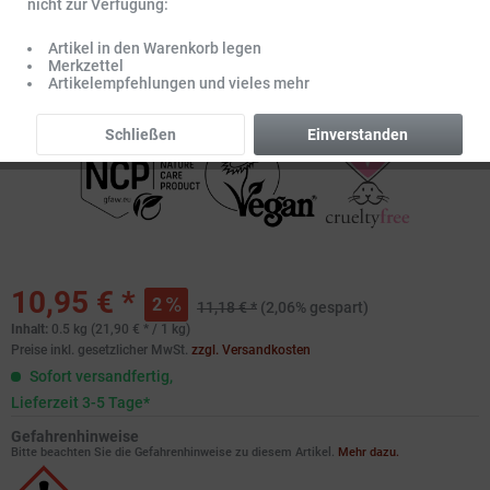
nicht zur Verfügung:
Artikel in den Warenkorb legen
Merkzettel
Artikelempfehlungen und vieles mehr
Schließen
Einverstanden
10,95 € *
2
11,18 € *
(2,06% gespart)
Inhalt:
0.5 kg (21,90 € * / 1 kg)
Preise inkl. gesetzlicher MwSt.
zzgl. Versandkosten
Sofort versandfertig,
Lieferzeit 3-5 Tage*
Gefahrenhinweise
Bitte beachten Sie die Gefahrenhinweise zu diesem Artikel.
Mehr dazu.