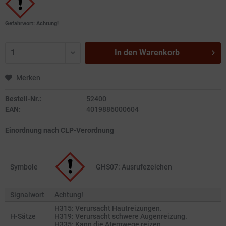
Gefahrwort: Achtung!
In den
Warenkorb
Merken
Bestell-Nr.:
52400
EAN:
4019886000604
Einordnung nach CLP-Verordnung
Symbole
GHS07: Ausrufezeichen
Signalwort
Achtung!
H315: Verursacht Hautreizungen.
H-Sätze
H319: Verursacht schwere Augenreizung.
H335: Kann die Atemwege reizen.