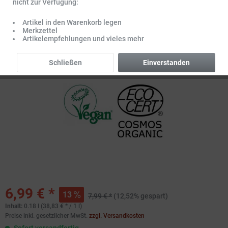
nicht zur Verfügung:
Artikel in den Warenkorb legen
Merkzettel
Artikelempfehlungen und vieles mehr
Schließen
Einverstanden
6,99 € *
13
7,99 € *
(12,52% gespart)
Inhalt:
0.18 l (38,83 € * / 1 l)
Preise inkl. gesetzlicher MwSt.
zzgl. Versandkosten