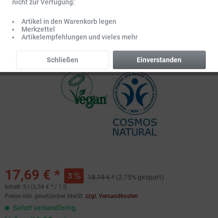
nicht zur Verfügung:
Artikel in den Warenkorb legen
Merkzettel
Artikelempfehlungen und vieles mehr
Schließen
Einverstanden
17,69 € *
3
18,19 € *
(2,75% gespart)
Inhalt:
5 l (3,54 € * / 1 l)
Preise inkl. gesetzlicher MwSt.
zzgl. Versandkosten
Sofort versandfertig,