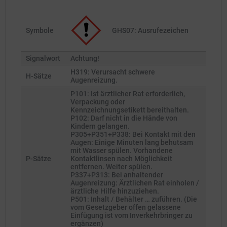
Symbole
GHS07: Ausrufezeichen
Signalwort
Achtung!
H319: Verursacht schwere
H-Sätze
Augenreizung.
P101: Ist ärztlicher Rat erforderlich,
Verpackung oder
Kennzeichnungsetikett bereithalten.
P102: Darf nicht in die Hände von
Kindern gelangen.
P305+P351+P338: Bei Kontakt mit den
Augen: Einige Minuten lang behutsam
mit Wasser spülen. Vorhandene
P-Sätze
Kontaktlinsen nach Möglichkeit
entfernen. Weiter spülen.
P337+P313: Bei anhaltender
Augenreizung: Ärztlichen Rat einholen /
ärztliche Hilfe hinzuziehen.
P501: Inhalt / Behälter … zuführen. (Die
vom Gesetzgeber offen gelassene
Einfügung ist vom Inverkehrbringer zu
ergänzen)