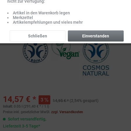
nicht zur Verfügung:
Artikel in den Warenkorb legen
Merkzettel
Artikelempfehlungen und vieles mehr
Schließen
Einverstanden
14,57 € *
3
14,95 € *
(2,54% gespart)
Inhalt:
0.05 l (291,40 € * / 1 l)
Preise inkl. gesetzlicher MwSt.
zzgl. Versandkosten
Sofort versandfertig,
Lieferzeit 3-5 Tage*